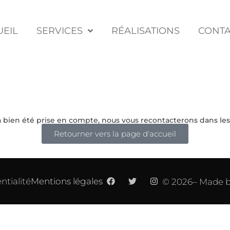
UEIL
SERVICES
RÉALISATIONS
CONTA
bien été prise en compte, nous vous recontacterons dans les p
Retourner vers la page d'accueil
ntialité
Mentions légales
©
2026
– Made 