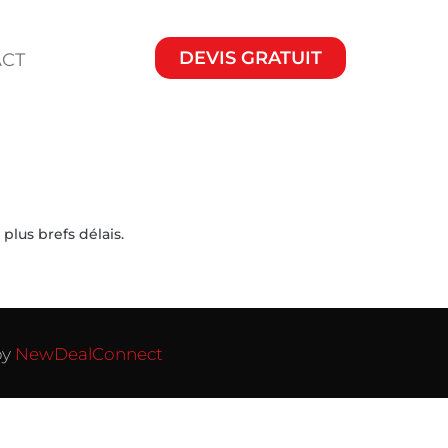
DEVIS GRATUIT
CT
lus brefs délais.
by
NewDealConnect